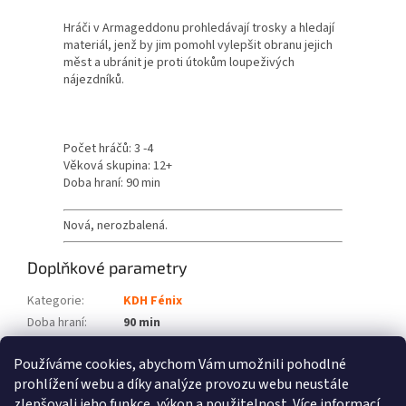
Hráči v Armageddonu prohledávají trosky a hledají
materiál, jenž by jim pomohl vylepšit obranu jejich
měst a ubránit je proti útokům loupeživých
nájezdníků.
Počet hráčů: 3 -4
Věková skupina: 12+
Doba hraní: 90 min
Nová, nerozbalená.
Doplňkové parametry
Kategorie
:
KDH Fénix
Doba hraní
:
90 min
Počet hráčů
:
3-4
Používáme cookies, abychom Vám umožnili pohodlné
Věková skupina
:
12+
prohlížení webu a díky analýze provozu webu neustále
zlepšovali jeho funkce, výkon a použitelnost.
Více informací