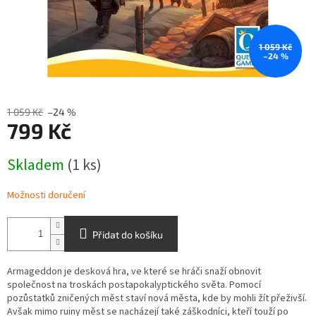
1 059 Kč
–24 %
1 059 Kč
–24 %
799 Kč
Měrná
Skladem
(1 ks)
cena:
Možnosti doručení
Přidat do košíku
Armageddon je desková hra, ve které se hráči snaží obnovit
společnost na troskách postapokalyptického světa. Pomocí
pozůstatků zničených měst staví nová města, kde by mohli žít přeživší.
Avšak mimo ruiny měst se nacházejí také záškodníci, kteří touží po