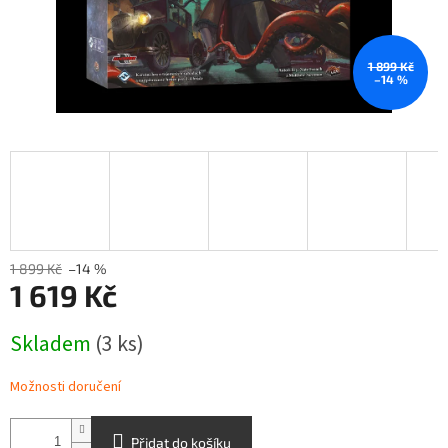
1 899 Kč
–14 %
1 899 Kč
–14 %
1 619 Kč
Měrná
Skladem
(3 ks)
cena:
Možnosti doručení
Přidat do košíku