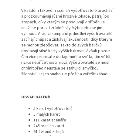
V každém takovém scénáři vyšetřovatelé prochází
a prozkoumávají různé hrozivé lokace, pátrají po
stopách, díky kterým se posouvají v příběhu a
snaží se porazit zrádné síly Mýtu nebo se jim
vyhnout. V rámci kampaně jednotliví vyšetřovatelé
začínají chápat a získávají zkušenosti, díky kterým
se mohou zlepšovat. Takto do svých balíčků
dostávají silné karty vyšších úrovní. Avšak pozor:
Čím více pronikáte do tajemného světa, tím větší
riziko nepříčetnosti hrozí. Vyšetřovatelé se musí
chránit před neustále se stahující smyčkou
šílenství. Jejich snahou je přežít a vyřešit záhadu.
OBSAH BALENÍ:
5 karet vyšetřovatelů
5 malých karet
111 karet scénáře
245 hracích karet
61 žetonů zdrojů