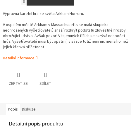
Výpravná karetní hra ze světa Arkham Horroru.
V ospalém městě Arkham v Massachusetts se malá skupinka
neohrožených vyšetřovatelů snaží rozkrýt podstatu zlověstné hrozby
ohrožující lidstvo. Avšak pozor! V tajemných říších se skrývá nespočet
hrůz. Vyšetřovatelé musí být opatrní, v sázce totiž není nic menšího než
jejich křehká příčetnost.
Detailní informace
ZEPTAT SE
SDÍLET
Popis
Diskuze
Detailní popis produktu