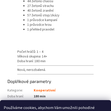
44 žetonů chaosu
27 žetonů strachu
40 žetonů zranění
57 žetonů stop/zkázy
1 průvodce kampaní
1 průvodce hrou
1 přehled pravidel
Počet hráčů: 1 – 4
Věková skupina: 14+
Doba hraní: 180 min
Nová, nerozbalená.
Doplňkové parametry
Kategorie
:
Kooperativní
Doba hraní
:
180 min
Počet hráčů
:
1 – 4
Používáme cookies, abychom Vám umožnili pohodlné
Věková skupina
:
14+