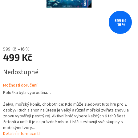
599 Kč
–16 %
599 Kč
–16 %
499 Kč
Měrná
Nedostupné
cena:
Možnosti doručení
Položka byla vyprodána…
Želva, mořský koník, chobotnice: Kdo může sledovat tuto hru pro 2
osoby? Ruch a shon na útesu je velký a různá mořská zvířata znovu a
znovu vytvářejí pestrý roj. Aktivní hráč vybere každých 6 tahů šest
žetonů a umístí je na prázdné místo. Hráči sestavují své skupiny s
mořskými tvory...
Detailní informace