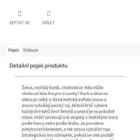
ZEPTAT SE
SDÍLET
Popis
Diskuze
Detailní popis produktu
Želva, mořský koník, chobotnice: Kdo může
sledovat tuto hru pro 2 osoby?
Ruch a shon na
útesu je velký a různá mořská zvířata znovu a
znovu vytvářejí pestrý roj.
Aktivní hráč vybere
každých 6 tahů šest žetonů a umístí je na prázdné
místo.
Hráči sestavují své skupiny s mořskými tvory
podle barvy nebo podle druhu.
Je povoleno
pohybovat kámenem, a tak znovu vytvářet roje.
Strategickou hru vyhrajete, pokud se vám podaří