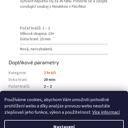
vytvořit největší roj za 36 tahů.
Ponořte se a zažijte
vzrušující souboj s hloubkou v Pacifiku!
Počet hráčů: 2 – 2
Věková skupina: 10+
Doba hraní: 20 min
Nová, nerozbalená.
Doplňkové parametry
Kategorie
:
2 hráči
Doba hraní
:
20 min
Počet hráčů
:
2 – 2
Věková skupina
:
10+
Používáme cookies, abychom Vám umožnili pohodlné
Položka byla vyprodána…
prohlížení webu a díky analýze provozu webu neustále
zlepšovali jeho funkce, výkon a použitelnost.
Více informací
Z
á
Nastavení