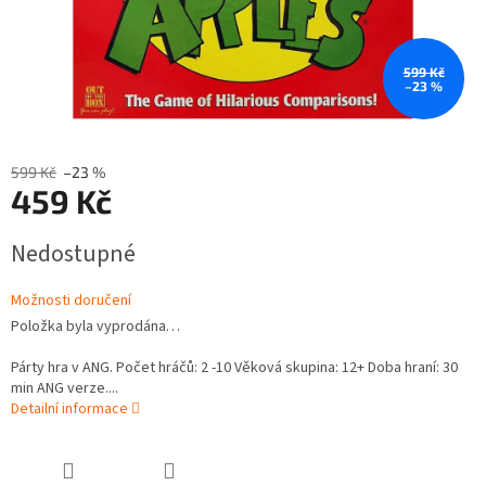
599 Kč
–23 %
599 Kč
–23 %
459 Kč
Měrná
Nedostupné
cena:
Možnosti doručení
Položka byla vyprodána…
Párty hra v ANG. Počet hráčů: 2 -10 Věková skupina: 12+ Doba hraní: 30
min ANG verze....
Detailní informace