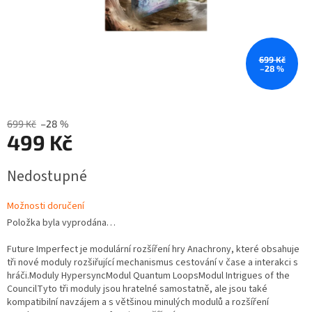
699 Kč
–28 %
699 Kč
–28 %
499 Kč
Měrná
Nedostupné
cena:
Možnosti doručení
Položka byla vyprodána…
Future Imperfect je modulární rozšíření hry Anachrony, které obsahuje
tři nové moduly rozšiřující mechanismus cestování v čase a interakci s
hráči.Moduly HypersyncModul Quantum LoopsModul Intrigues of the
CouncilTyto tři moduly jsou hratelné samostatně, ale jsou také
kompatibilní navzájem a s většinou minulých modulů a rozšíření