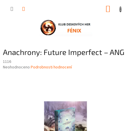
Přejít
NÁKUP
na
obsah
KOŠÍK
Anachrony: Future Imperfect – ANG
1116
Průměrné
Neohodnoceno
Podrobnosti hodnocení
hodnocení
produktu
je
0,0
z
5
hvězdiček.