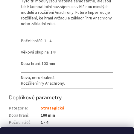
Tyto tři moduly jsou hratelné samostatně, ale jsou
také kompatibilní navzájem a s většinou minulých
modulů a rozšíření Anachrony. Future Imperfect je
rozšíření, ke hraní vyžaduje základní hru Anachrony
nebo základní edici.
Počet hráčů: 1 - 4
Věková skupina: 14+
Doba hraní: 100 min
Nová, nerozbalená.
Rozšíření hry Anachrony.
Doplňkové parametry
Kategorie
:
Strategická
Doba hraní
:
100 min
Počet hráčů
:
1 - 4
Věková skupina
:
14+