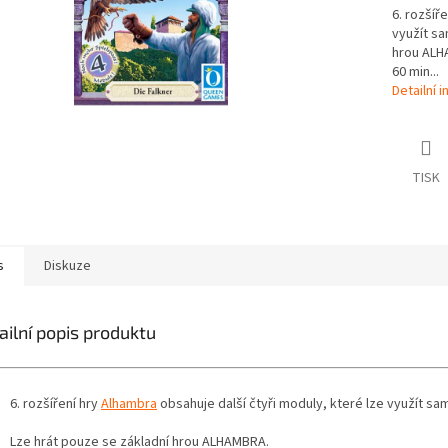
6. rozšíř
využít s
hrou ALHA
60 min...
Detailní 
TISK
s
Diskuze
ailní popis produktu
6. rozšíření hry
Alhambra
obsahuje další čtyři moduly, které lze využít 
Lze hrát pouze se základní hrou ALHAMBRA.