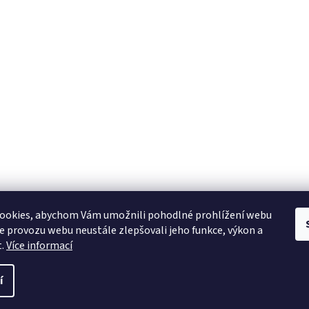
ookies, abychom Vám umožnili pohodlné prohlížení webu
ze provozu webu neustále zlepšovali jeho funkce, výkon a
t.
Více informací
í