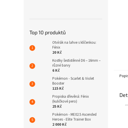
n
e
l
Top 10 produktů
Otvírák na lahve s klíčenkou:
Fénix
20 Kč
Kostky šestistěnné D6 – 16mm –
různé barvy
6 Kč
Popi
Pokémon - Scarlet & Violet
Booster
115 Kč
Det
Propiska dřevěná: Fénix
(kuličkové pero)
25 Kč
Pokémon - ME02.5 Ascended
Heroes - Elite Trainer Box
2 000 Kč