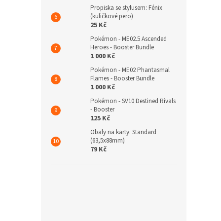
Propiska se stylusem: Fénix
(kuličkové pero)
25 Kč
Pokémon - ME02.5 Ascended
Heroes - Booster Bundle
1 000 Kč
Pokémon - ME02 Phantasmal
Flames - Booster Bundle
1 000 Kč
Pokémon - SV10 Destined Rivals
- Booster
125 Kč
Obaly na karty: Standard
(63,5x88mm)
79 Kč