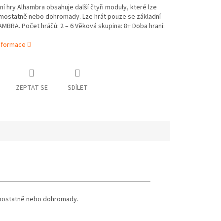
ení hry Alhambra obsahuje další čtyři moduly, které lze
amostatně nebo dohromady. Lze hrát pouze se základní
MBRA. Počet hráčů: 2 – 6 Věková skupina: 8+ Doba hraní:
informace
ZEPTAT SE
SDÍLET
samostatně nebo dohromady.