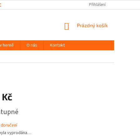
CHRANY OSOBNÍCH ÚDAJŮ
Přihlášení
NÁKUPNÍ
Prázdný košík
KOŠÍK
 v herně
O nás
Kontakt
 Kč
stupné
 doručení
byla vyprodána…