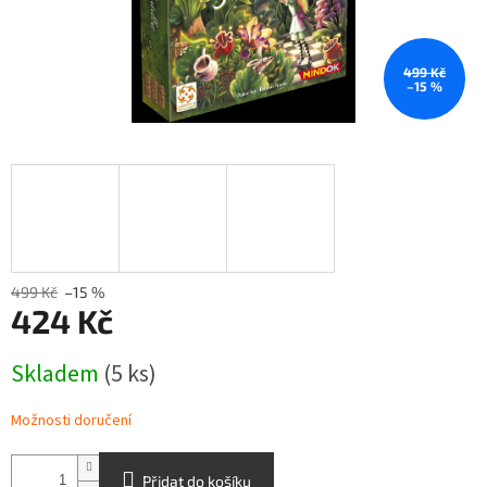
499 Kč
–15 %
499 Kč
–15 %
424 Kč
Měrná
Skladem
(5 ks)
cena:
Možnosti doručení
Přidat do košíku