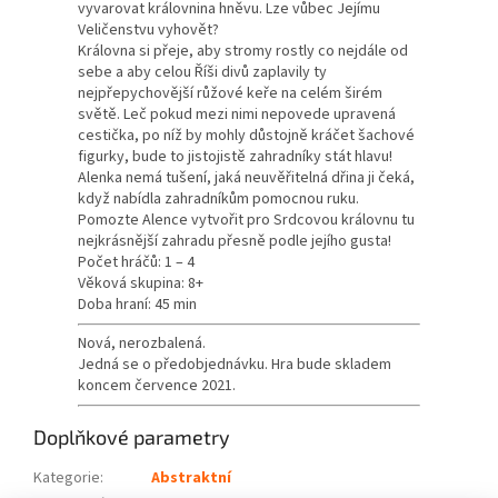
vyvarovat královnina hněvu. Lze vůbec Jejímu
Veličenstvu vyhovět?
Královna si přeje, aby stromy rostly co nejdále od
sebe a aby celou Říši divů zaplavily ty
nejpřepychovější růžové keře na celém širém
světě. Leč pokud mezi nimi nepovede upravená
cestička, po níž by mohly důstojně kráčet šachové
figurky, bude to jistojistě zahradníky stát hlavu!
Alenka nemá tušení, jaká neuvěřitelná dřina ji čeká,
když nabídla zahradníkům pomocnou ruku.
Pomozte Alence vytvořit pro Srdcovou královnu tu
nejkrásnější zahradu přesně podle jejího gusta!
Počet hráčů: 1 – 4
Věková skupina: 8+
Doba hraní: 45 min
Nová, nerozbalená.
Jedná se o předobjednávku. Hra bude skladem
koncem července 2021.
Doplňkové parametry
Kategorie
:
Abstraktní