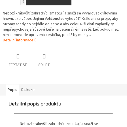
Nebozí královští zahradníci zmatkují a snaží se vyvarovat královnina
hněvu. Lze vůbec Jejímu Veličenstvu vyhovět? Královna si přeje, aby
stromy rostly co nejdále od sebe a aby celou Říši divů zaplavily ty
nejpřepychovější růžové keře na celém širém světě. Leč pokud mezi
nimi nepovede upravená cestička, po níž by mohly...
Detailní informace
ZEPTAT SE
SDÍLET
Popis
Diskuze
Detailní popis produktu
Nebozí královští zahradníci zmatkují a snaží se