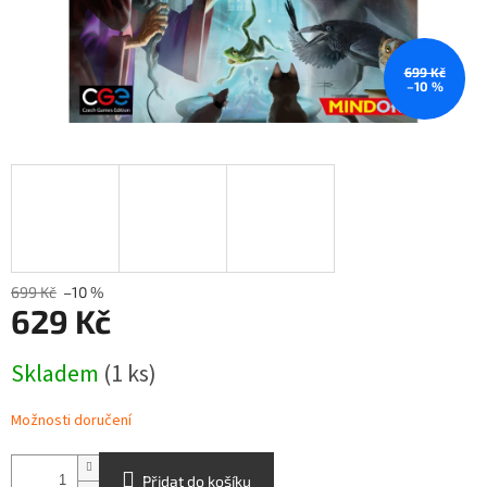
699 Kč
–10 %
699 Kč
–10 %
629 Kč
Měrná
Skladem
(1 ks)
cena:
Možnosti doručení
Přidat do košíku