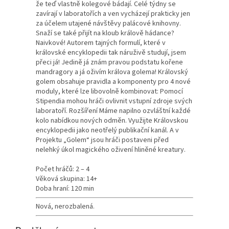
že teď vlastně kolegové bádají. Celé týdny se
zavírají v laboratořích a ven vycházejí prakticky jen
za účelem utajené návštěvy palácové knihovny.
Snaží se také přijít na kloub králově hádance?
Naivkové! Autorem tajných formulí, které v
královské encyklopedii tak náruživě studují, jsem
přeci já! Jedině já znám pravou podstatu kořene
mandragory a já oživím králova golema! Královský
golem obsahuje pravidla a komponenty pro 4 nové
moduly, které lze libovolně kombinovat: Pomocí
Stipendia mohou hráči ovlivnit vstupní zdroje svých
laboratoří. Rozšíření Máme napilno ozvláštní každé
kolo nabídkou nových odměn. Využijte Královskou
encyklopedii jako neotřelý publikační kanál. A v
Projektu „Golem“ jsou hráči postaveni před
nelehký úkol magického oživení hliněné kreatury.
Počet hráčů: 2 – 4
Věková skupina: 14+
Doba hraní: 120 min
Nová, nerozbalená.