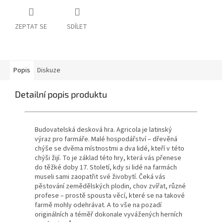
ZEPTAT SE
SDÍLET
Popis
Diskuze
Detailní popis produktu
Budovatelská desková hra. Agricola je latinský
výraz pro farmáře. Malé hospodářství – dřevěná
chýše se dvěma místnostmi a dva lidé, kteří v této
chýši žijí. To je základ této hry, která vás přenese
do těžké doby 17. Století, kdy si lidé na farmách
museli sami zaopatřit své živobytí. Čeká vás
pěstování zemědělských plodin, chov zvířat, různé
profese – prostě spousta věcí, které se na takové
farmě mohly odehrávat. A to vše na pozadí
originálních a téměř dokonale vyvážených herních