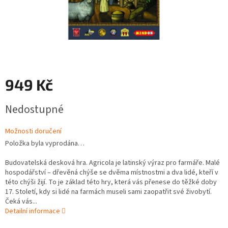
949 Kč
Měrná
Nedostupné
cena:
Možnosti doručení
Položka byla vyprodána…
Budovatelská desková hra. Agricola je latinský výraz pro farmáře. Malé
hospodářství – dřevěná chýše se dvěma místnostmi a dva lidé, kteří v
této chýši žijí. To je základ této hry, která vás přenese do těžké doby
17. Století, kdy si lidé na farmách museli sami zaopatřit své živobytí.
Čeká vás...
Detailní informace