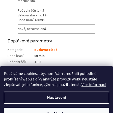
mechanismů.
Počet hráčů: 1 – 5
Věková skupina: 12+
Doba hraní: 60 min
Nová, nerozbalená.
Doplňkové parametry
Kategorie
:
Budovatelská
Doba hraní
:
60 min
Počet hráčů
:
1 – 5
Věková skupina
:
12+
Používáme cookies, abychom Vám umožnili pohodlné
Položka byla vyprodána…
prohlížení webu a díky analýze provozu webu neustále
zlepšovali jeho funkce, výkon a použitelnost.
Více informací
Z
á
Nastavení
Vytvořil Shoptet
p
a
t