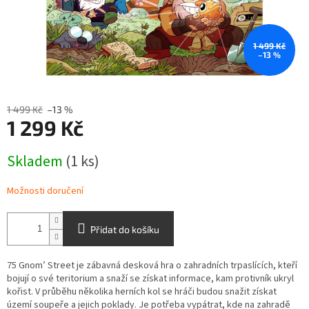
1 499 Kč
–13 %
1 499 Kč
–13 %
1 299 Kč
Měrná
Skladem
(1 ks)
cena:
Možnosti doručení
Přidat do košíku
75 Gnom’ Street je zábavná desková hra o zahradních trpaslících, kteří
bojují o své teritorium a snaží se získat informace, kam protivník ukryl
kořist. V průběhu několika herních kol se hráči budou snažit získat
území soupeře a jejich poklady. Je potřeba vypátrat, kde na zahradě