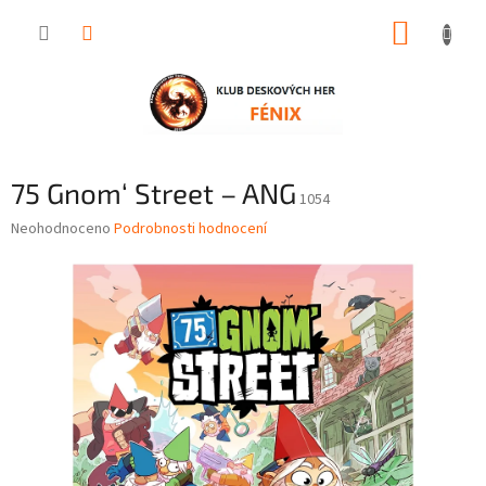
Přejít
NÁKUP
na
obsah
KOŠÍK
75 Gnom‘ Street – ANG
1054
Průměrné
Neohodnoceno
Podrobnosti hodnocení
hodnocení
produktu
je
0,0
z
5
hvězdiček.