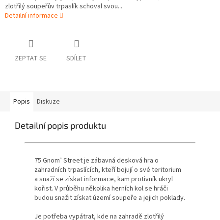
zlotřilý soupeřův trpaslík schoval svou...
Detailní informace
ZEPTAT SE
SDÍLET
Popis
Diskuze
Detailní popis produktu
75 Gnom’ Street je zábavná desková hra o
zahradních trpaslících, kteří bojují o své teritorium
a snaží se získat informace, kam protivník ukryl
kořist. V průběhu několika herních kol se hráči
budou snažit získat území soupeře a jejich poklady.
Je potřeba vypátrat, kde na zahradě zlotřilý