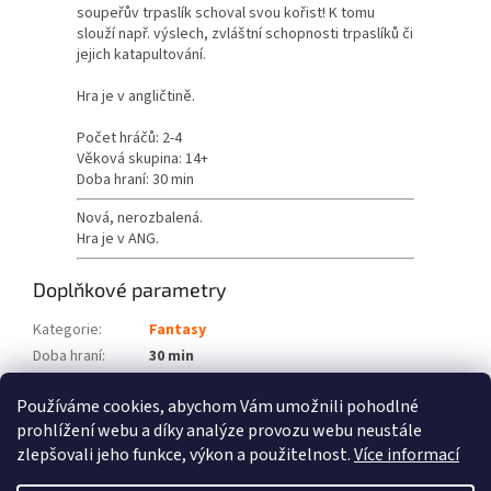
soupeřův trpaslík schoval svou kořist! K tomu
slouží např. výslech, zvláštní schopnosti trpaslíků či
jejich katapultování.
Hra je v angličtině.
Počet hráčů: 2-4
Věková skupina: 14+
Doba hraní: 30 min
Nová, nerozbalená.
Hra je v ANG.
Doplňkové parametry
Kategorie
:
Fantasy
Doba hraní
:
30 min
Počet hráčů
:
2-4
Používáme cookies, abychom Vám umožnili pohodlné
Věková skupina
:
14+
prohlížení webu a díky analýze provozu webu neustále
zlepšovali jeho funkce, výkon a použitelnost.
Více informací
Z