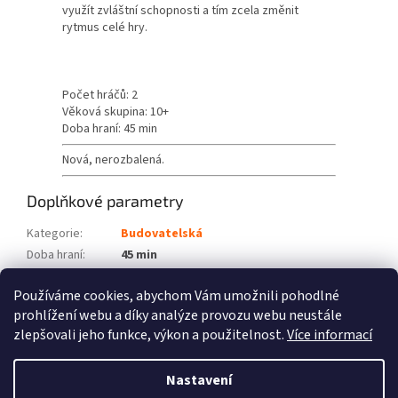
využít zvláštní schopnosti a tím zcela změnit
rytmus celé hry.
Počet hráčů: 2
Věková skupina: 10+
Doba hraní: 45 min
Nová, nerozbalená.
Doplňkové parametry
Kategorie
:
Budovatelská
Doba hraní
:
45 min
Počet hráčů
:
2
Používáme cookies, abychom Vám umožnili pohodlné
Věková skupina
:
10+
prohlížení webu a díky analýze provozu webu neustále
zlepšovali jeho funkce, výkon a použitelnost.
Více informací
Z
á
Nastavení
Vytvořil Shoptet
p