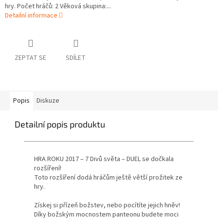
hry. Počet hráčů: 2 Věková skupina:...
Detailní informace
ZEPTAT SE
SDÍLET
Popis
Diskuze
Detailní popis produktu
HRA ROKU 2017 – 7 Divů světa – DUEL se dočkala
rozšíření!
Toto rozšíření dodá hráčům ještě větší prožitek ze
hry.
Získej si přízeň božstev, nebo pocítíte jejich hněv!
Díky božským mocnostem panteonu budete moci