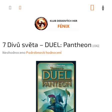
Přejít
NÁKUP
na
obsah
KOŠÍK
7 Divů světa – DUEL: Pantheon
1042
Průměrné
Neohodnoceno
Podrobnosti hodnocení
hodnocení
produktu
je
0,0
z
5
hvězdiček.