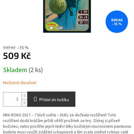
599 Kč
–15 %
599 Kč
–15 %
509 Kč
Měrná
Skladem
(2 ks)
cena:
Možnosti doručení
Přidat do košíku
HRA ROKU 2017 – 7 Divů světa – DUEL se dočkala rozšíření! Toto
rozšíření dodá hráčům ještě větší prožitek ze hry. Získej si přízeň
božstev, nebo pocítíte jejich hněv! Díky božským mocnostem panteonu
budete moci využít zvláštní schopnosti a tím zcela změnit rytmus celé